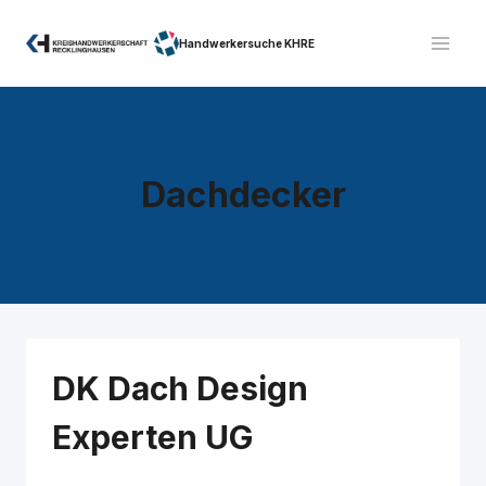
Zum
Inhalt
Handwerkersuche KHRE
springen
Dachdecker
DK Dach Design
Experten UG