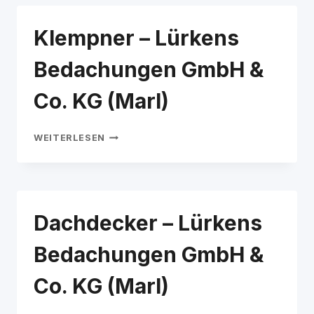
(RECKLINGHAUSEN)
Klempner – Lürkens
Bedachungen GmbH &
Co. KG (Marl)
KLEMPNER
WEITERLESEN
–
LÜRKENS
BEDACHUNGEN
GMBH
&
Dachdecker – Lürkens
CO.
KG
(MARL)
Bedachungen GmbH &
Co. KG (Marl)