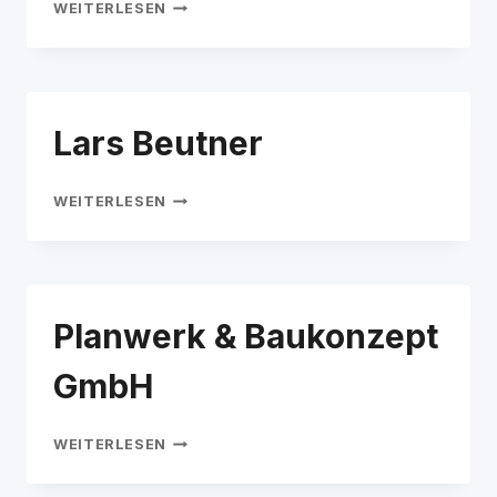
DK
WEITERLESEN
DACH
DESIGN
EXPERTEN
UG
Lars Beutner
LARS
WEITERLESEN
BEUTNER
Planwerk & Baukonzept
GmbH
PLANWERK
WEITERLESEN
&
BAUKONZEPT