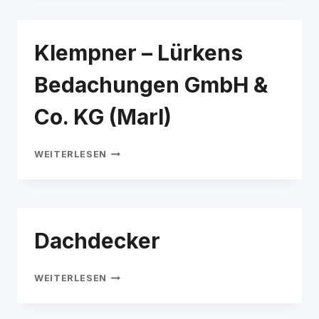
GMBH
Klempner – Lürkens
Bedachungen GmbH &
Co. KG (Marl)
KLEMPNER
WEITERLESEN
–
LÜRKENS
BEDACHUNGEN
GMBH
&
Dachdecker
CO.
KG
(MARL)
DACHDECKER
WEITERLESEN