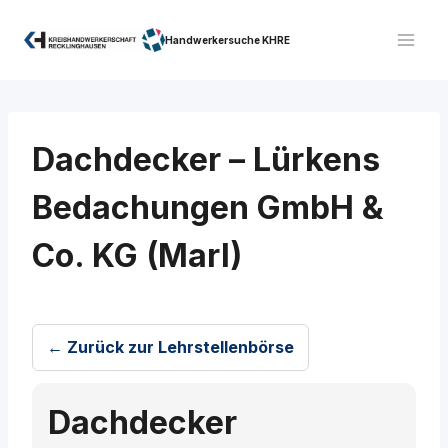
Zum
Inhalt
Handwerkersuche KHRE
springen
Dachdecker – Lürkens
Bedachungen GmbH &
Co. KG (Marl)
← Zurück zur Lehrstellenbörse
Dachdecker