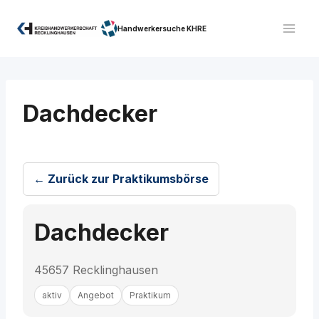
Zum
Inhalt
Handwerkersuche KHRE
springen
Dachdecker
← Zurück zur Praktikumsbörse
Dachdecker
45657 Recklinghausen
aktiv
Angebot
Praktikum