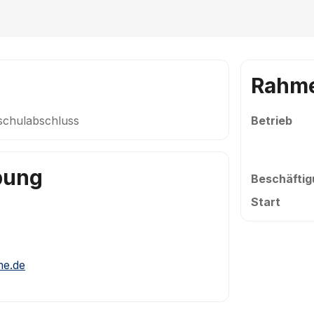
Rahm
schulabschluss
Betrieb
bung
Beschäftig
Start
me.de