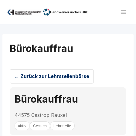
Zum
Inhalt
Handwerkersuche KHRE
springen
Bürokauffrau
← Zurück zur Lehrstellenbörse
Bürokauffrau
44575 Castrop Rauxel
aktiv
Gesuch
Lehrstelle