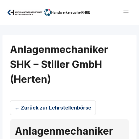
Zum
Inhalt
Handwerkersuche KHRE
springen
Anlagenmechaniker
SHK – Stiller GmbH
(Herten)
← Zurück zur Lehrstellenbörse
Anlagenmechaniker