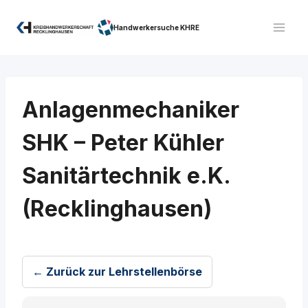
Zum
Inhalt
Handwerkersuche KHRE
springen
Anlagenmechaniker
SHK – Peter Kühler
Sanitärtechnik e.K.
(Recklinghausen)
← Zurück zur Lehrstellenbörse