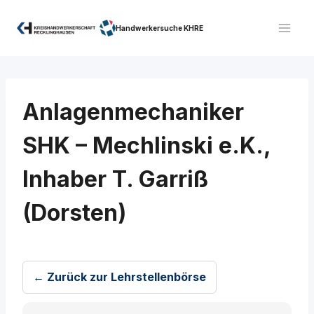
Zum
Inhalt
Handwerkersuche KHRE
springen
Anlagenmechaniker
SHK – Mechlinski e.K.,
Inhaber T. Garriß
(Dorsten)
← Zurück zur Lehrstellenbörse