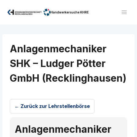
Zum
Inhalt
Handwerkersuche KHRE
springen
Anlagenmechaniker
SHK – Ludger Pötter
GmbH (Recklinghausen)
← Zurück zur Lehrstellenbörse
Anlagenmechaniker