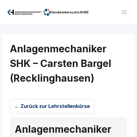
Zum
Inhalt
Handwerkersuche KHRE
springen
Anlagenmechaniker
SHK – Carsten Bargel
(Recklinghausen)
← Zurück zur Lehrstellenbörse
Anlagenmechaniker