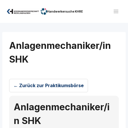
Zum
Inhalt
Handwerkersuche KHRE
springen
Anlagenmechaniker/in
SHK
← Zurück zur Praktikumsbörse
Anlagenmechaniker/i
n SHK