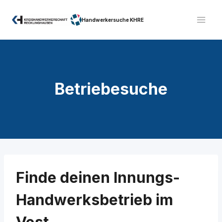
Zum
Inhalt
Handwerkersuche KHRE
springen
Betriebesuche
Finde deinen Innungs-
Handwerksbetrieb im