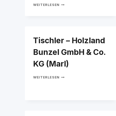
TISCHLER/IN
WEITERLESEN
Tischler – Holzland
Bunzel GmbH & Co.
KG (Marl)
TISCHLER
WEITERLESEN
–
HOLZLAND
BUNZEL
GMBH
&
CO.
KG