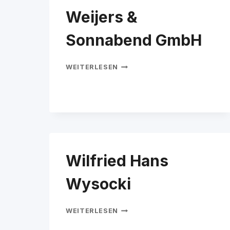
(MARL)
Weijers &
Sonnabend GmbH
WEIJERS
WEITERLESEN
&
SONNABEND
GMBH
Wilfried Hans
Wysocki
WILFRIED
WEITERLESEN
HANS
WYSOCKI