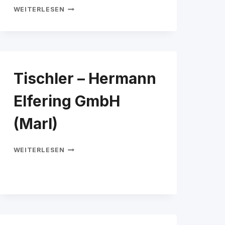
TISCHLER/IN
WEITERLESEN
Tischler – Hermann
Elfering GmbH
(Marl)
TISCHLER
WEITERLESEN
–
HERMANN
ELFERING
GMBH
(MARL)