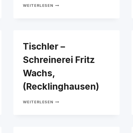
TISCHLER/IN
WEITERLESEN
Tischler –
Schreinerei Fritz
Wachs,
(Recklinghausen)
TISCHLER
WEITERLESEN
–
SCHREINEREI
FRITZ
WACHS,
(RECKLINGHAUSEN)