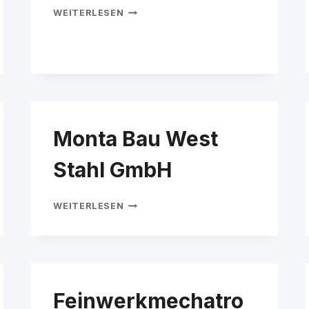
KRAFTHOFF
WEITERLESEN
GMBH
Monta Bau West
Stahl GmbH
MONTA
WEITERLESEN
BAU
WEST
STAHL
GMBH
Feinwerkmechatro