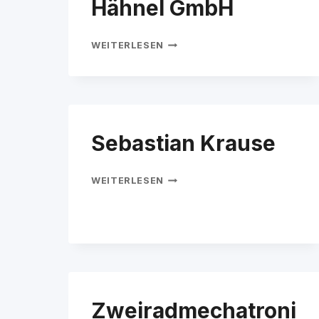
Hähnel GmbH
METALLBAU
WEITERLESEN
GEBRÜDER
HÄHNEL
GMBH
Sebastian Krause
SEBASTIAN
WEITERLESEN
KRAUSE
Zweiradmechatroni