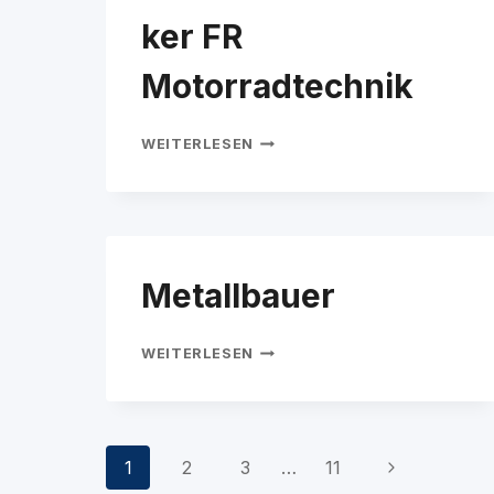
ker FR
Motorradtechnik
ZWEIRADMECHATRONIKER
WEITERLESEN
FR
MOTORRADTECHNIK
Metallbauer
METALLBAUER
WEITERLESEN
Seitennavigation
Nächste
1
2
3
…
11