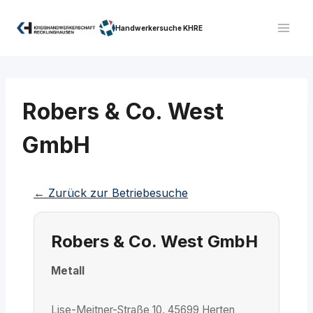
Zum
Inhalt
Handwerkersuche KHRE
springen
Robers & Co. West
GmbH
← Zurück zur Betriebesuche
Robers & Co. West GmbH
Metall
Lise-Meitner-Straße 10, 45699 Herten