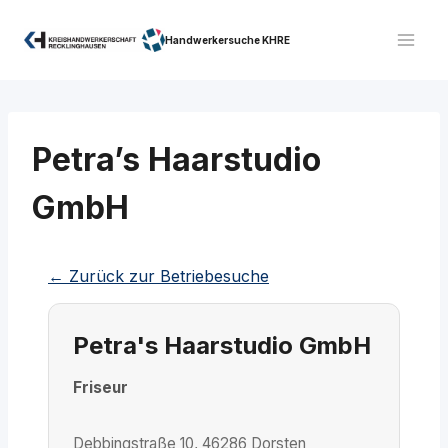
Zum
Inhalt
Handwerkersuche KHRE
springen
Petra’s Haarstudio
GmbH
← Zurück zur Betriebesuche
Petra's Haarstudio GmbH
Friseur
Debbingstraße 10, 46286 Dorsten