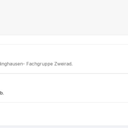
klinghausen- Fachgruppe Zweirad.
eb
.