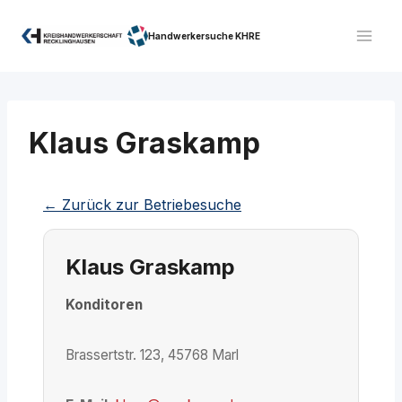
Zum
Inhalt
Handwerkersuche KHRE
springen
Klaus Graskamp
← Zurück zur Betriebesuche
Klaus Graskamp
Konditoren
Brassertstr. 123, 45768 Marl