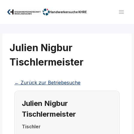
Zum
Inhalt
Handwerkersuche KHRE
springen
Julien Nigbur
Tischlermeister
← Zurück zur Betriebesuche
Julien Nigbur
Tischlermeister
Tischler