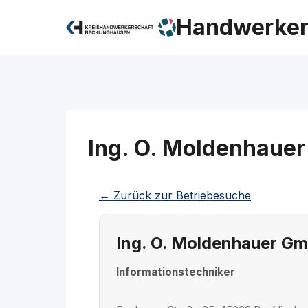
Zum
Handwerker
Inhalt
springen
Ing. O. Moldenhaue
← Zurück zur Betriebesuche
Ing. O. Moldenhauer G
Informationstechniker