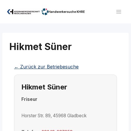
Zum
Inhalt
Handwerkersuche KHRE
springen
Hikmet Süner
← Zurück zur Betriebesuche
Hikmet Süner
Friseur
Horster Str. 89, 45968 Gladbeck