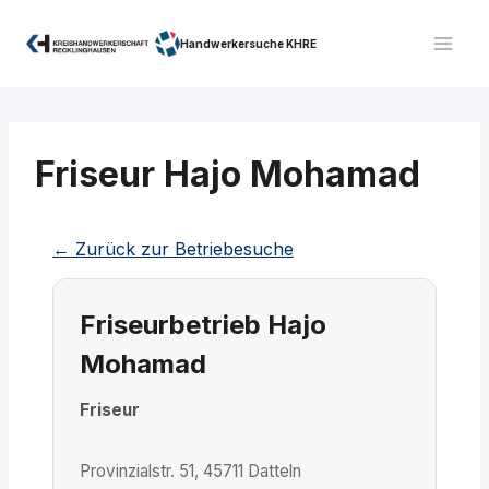
Zum
Inhalt
Handwerkersuche KHRE
springen
Friseur Hajo Mohamad
← Zurück zur Betriebesuche
Friseurbetrieb Hajo
Mohamad
Friseur
Provinzialstr. 51, 45711 Datteln