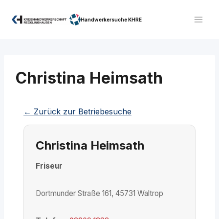
Zum
Inhalt
Handwerkersuche KHRE
springen
Christina Heimsath
← Zurück zur Betriebesuche
Christina Heimsath
Friseur
Dortmunder Straße 161, 45731 Waltrop