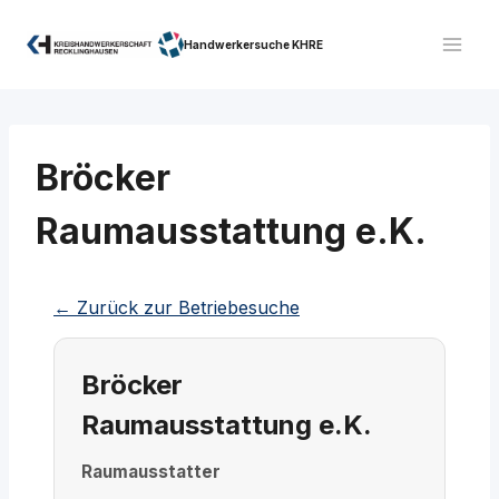
Zum
Inhalt
Handwerkersuche KHRE
springen
Bröcker
Raumausstattung e.K.
← Zurück zur Betriebesuche
Bröcker
Raumausstattung e.K.
Raumausstatter