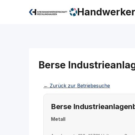
Zum
Handwerker
Inhalt
springen
Berse Industrieanl
← Zurück zur Betriebesuche
Berse Industrieanlage
Metall