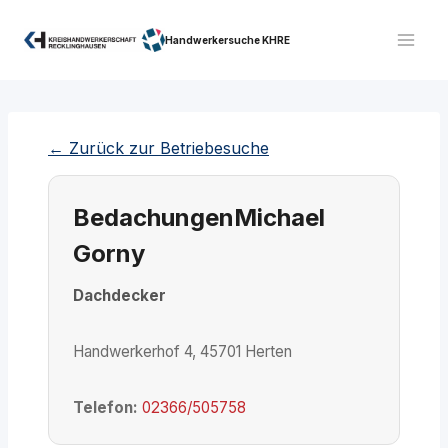
Zum
Inhalt
Handwerkersuche KHRE
springen
← Zurück zur Betriebesuche
BedachungenMichael
Gorny
Dachdecker
Handwerkerhof 4, 45701 Herten
Telefon:
02366/505758