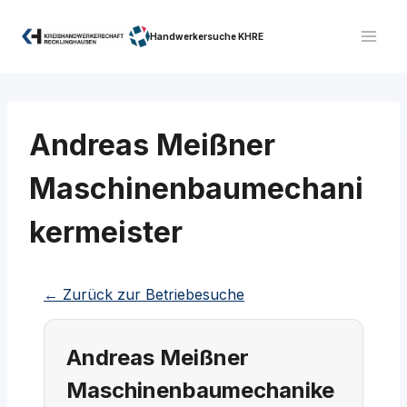
Zum
Inhalt
Handwerkersuche KHRE
springen
Andreas Meißner
Maschinenbaumechani
kermeister
← Zurück zur Betriebesuche
Andreas Meißner
Maschinenbaumechanike